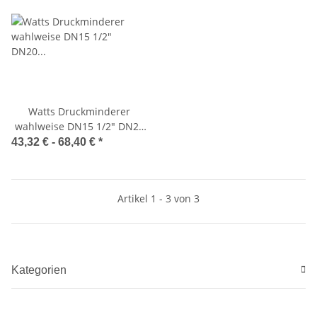
Watts Druckminderer
wahlweise DN15 1/2" DN20
3/4" DN25 1" Typ DRV/N
43,32 € -
68,40 €
*
Artikel 1 - 3 von 3
Kategorien