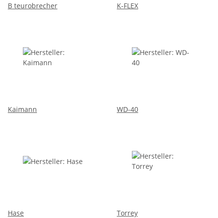
B teurobrecher
K-FLEX
Kaimann
WD-40
Hase
Torrey