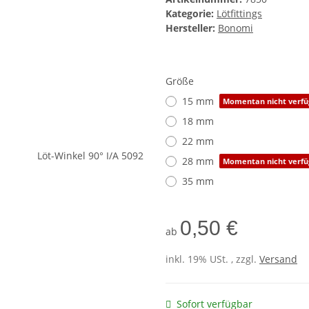
Kategorie:
Lötfittings
Hersteller:
Bonomi
Größe
15 mm
Momentan nicht verfü
18 mm
22 mm
28 mm
Momentan nicht verfü
35 mm
0,50 €
ab
inkl. 19% USt. , zzgl.
Versand
Sofort verfügbar