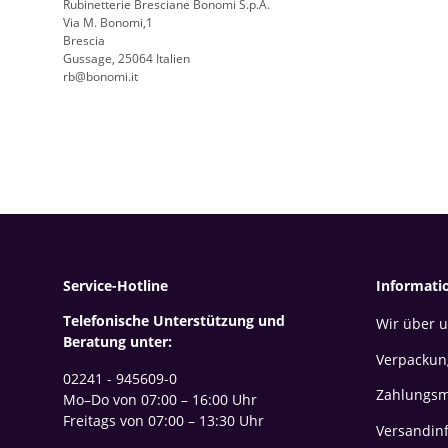
Rubinetterie Bresciane Bonomi S.p.A.
Via M. Bonomi,1
Brescia
Gussage, 25064 Italien
rb@bonomi.it
Service-Hotline
Informati
Telefonische Unterstützung und
Wir über 
Beratung unter:
Verpackun
02241 - 945609-0
Zahlungsm
Mo–Do von 07:00 – 16:00 Uhr
Freitags von 07:00 – 13:30 Uhr
Versandin