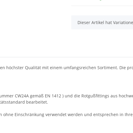
x
Dieser Artikel hat Variatio
fen höchster Qualität mit einem umfangsreichen Sortiment. Die pro
nummer CW24A gemäß EN 1412 ) und die Rotgußfittings aus hochwer
ätsstandard bearbeitet.
rn ohne Einschränkung verwendet werden und entsprechen in Ihr