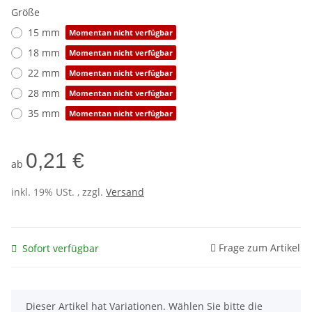
Größe
15 mm
Momentan nicht verfügbar
18 mm
Momentan nicht verfügbar
22 mm
Momentan nicht verfügbar
28 mm
Momentan nicht verfügbar
35 mm
Momentan nicht verfügbar
0,21 €
ab
inkl. 19% USt. , zzgl.
Versand
Frage zum Artikel
Sofort verfügbar
x
Dieser Artikel hat Variationen. Wählen Sie bitte die