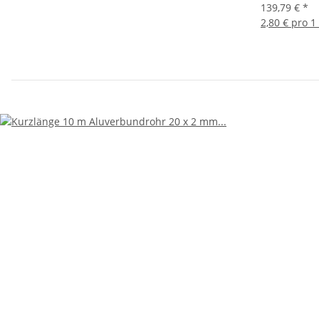
139,79 €
*
2,80 € pro 1