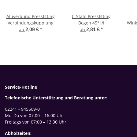
Aluverbund Pressfitting
C-Stahl Pressfitting
Verbindungskupplung
Bogen 45° I/I
Wink
ab
ab
2,09 €
*
2,81 €
*
Service-Hotline
Telefonische Unterstützung und Beratung unter:
02241 - 945609-0
Mo–Do von 07:00 – 16:00 Uhr
Freitags von 07:00 – 13:30 Uhr
Abholzeiten: