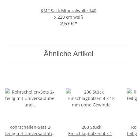
KMF Sack Mineralwolle 140
x 220 cm weiß
2,57 €
*
Ähnliche Artikel
Rohrschellen-Sets 2-
200 Stück
Ro
teilig mit Universaldübel
Einschlagbolzen 4 x 18
teili