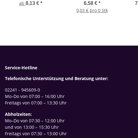
und Stockschrauben zu
mm ohne Gewinde
und
ab
8,13 €
*
6,58 €
*
7
jeweils 10 Stück
0,03 € pro 0 Stk
Service-Hotline
Telefonische Unterstützung und Beratung unter:
02241 - 945609-0
Mo–Do von 07:00 – 16:00 Uhr
Freitags von 07:00 – 13:30 Uhr
Abholzeiten:
Mo–Do von 07:30 – 12:00 Uhr
und von 13:00 – 15:30 Uhr
Freitags von 07:30 – 13:00 Uhr