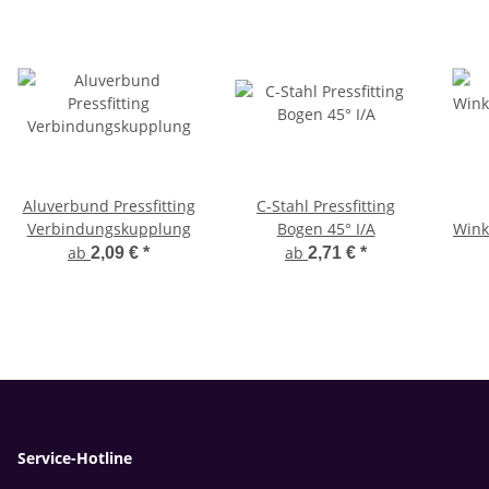
Aluverbund Pressfitting
C-Stahl Pressfitting
Verbindungskupplung
Bogen 45° I/A
Wink
ab
ab
2,09 €
*
2,71 €
*
Service-Hotline