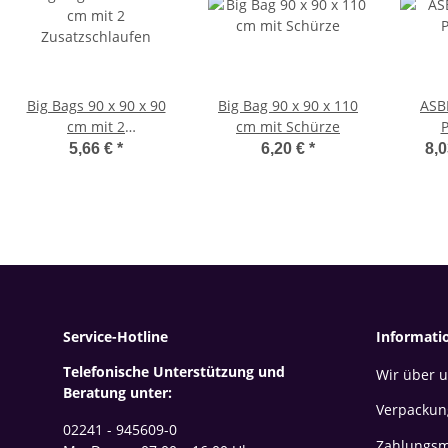
Big Bags 90 x 90 x 90
Big Bag 90 x 90 x 110
ASB
cm mit 2
cm mit Schürze
P
Zusatzschlaufen
5,66 €
*
6,20 €
*
8,0
Service-Hotline
Informati
Telefonische Unterstützung und
Wir über 
Beratung unter:
Verpackun
02241 - 945609-0
Zahlungsm