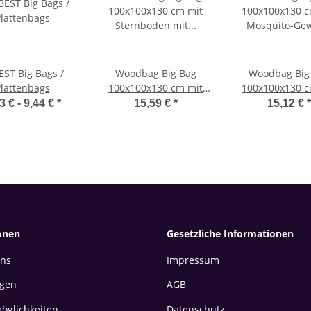
EST Big Bags /
Woodbag Big Bag
Woodbag Big
lattenbags
100x100x130 cm mit
100x100x130 c
Sternboden mit
Mosquito-Ge
3 € -
9,44 €
*
15,59 €
*
15,12 €
*
Mosquito-Gewebe
onen
Gesetzliche Informationen
uns
Impressum
gen
AGB
öglichkeiten
Datenschutz